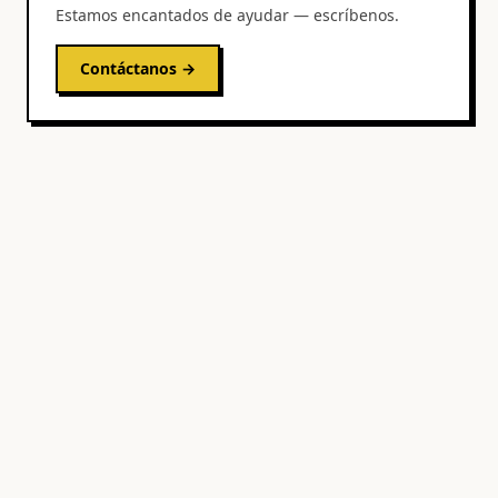
Estamos encantados de ayudar — escríbenos.
Contáctanos →
UNBLND
Eventos
Ciudades
Blog
Acerca de
FAQ
Descargar
Contacto