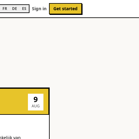
Sign in
Get started
FR
DE
ES
9
AUG
kelijk van