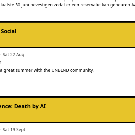
eten 😊
Social
·
Sat 22 Aug
n
f a great summer with the UNBLND community.
ence: Death by AI
·
Sat 19 Sept