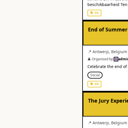
beschikbaarheid Ten laatste 30 juni bevestigen zodat er een reservatie kan gebeuren Aansluitend kunnen
we ergens iets gaan 
🗣
EN
End of Summer 
📍
Antwerp
,
Belgium
👤 Organised by:
admi
Celebrate the end o
Social
🗣
EN
The Jury Experi
📍
Antwerp
,
Belgium