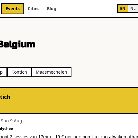
Events
Cities
Blog
EN
NL
Belgium
rp
Kontich
Maasmechelen
tich
·
Sun 9 Aug
alychee
hoot 2 sessies van 17min - 19 € per persoon Uur kan afwijken afhan