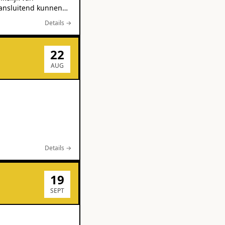
Details →
22
AUG
Details →
19
SEPT