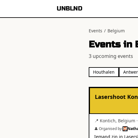
UNBLND
Events
/
Belgium
Events in
3
upcoming event
s
Houthalen
Antwe
Lasershoot Kon
📍
Kontich
,
Belgium
👤 Organised by:
Nath
Iemand zin in Lasers