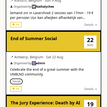
📍
Kontich
,
Belgium
·
Sun 9 Aug
👤 Organised by:
Nathalychee
Iemand zin in Lasershoot 2 sessies van 17min - 19 €
per persoon Uur kan afwijken afhankelijk van
beschikbaarheid Ten laatste 30 juni bevestigen zodat
Details →
🗣
EN
er een reservatie kan gebeuren Aansluitend kunnen
we ergens iets gaan eten 😊
End of Summer Social
22
AUG
📍
Antwerp
,
Belgium
·
Sat 22 Aug
👤 Organised by:
admin
Celebrate the end of a great summer with the
UNBLND community.
Social
Details →
🗣
EN
The Jury Experience: Death by AI
19