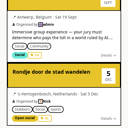
SEPT
📍
Antwerp
,
Belgium
·
Sat 19 Sept
👤 Organised by:
admin
Immersive group experience — your jury must
determine who pays the toll in a world ruled by AI.
From €31.
Social
Community
Social
Details →
🗣
EN
Rondje door de stad wandelen
5
DEC
📍
's-Hertogenbosch
,
Netherlands
·
Sat 5 Dec
👤 Organised by:
Nick
Outdoors
Social
Sports
Open social
Details →
🗣
NL