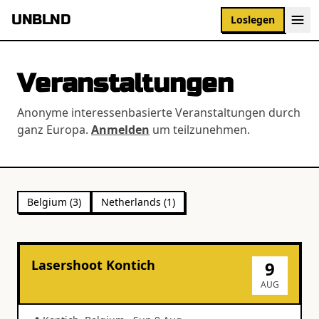
UNBLND
Loslegen
Veranstaltungen
Anonyme interessenbasierte Veranstaltungen durch
ganz Europa.
Anmelden
um teilzunehmen.
Belgium
(
3
)
Netherlands
(
1
)
Lasershoot Kontich
9
AUG