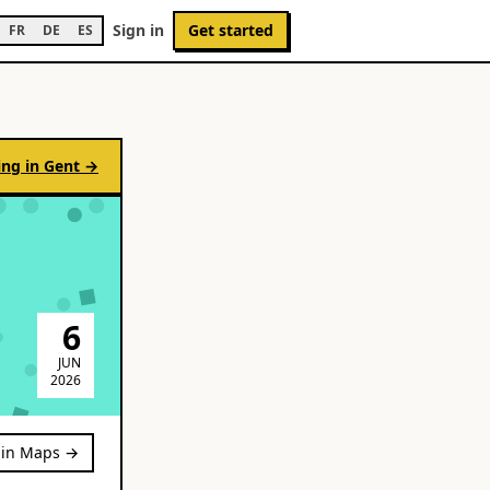
Sign in
Get started
FR
DE
ES
ng in
Gent
→
6
JUN
2026
in Maps →