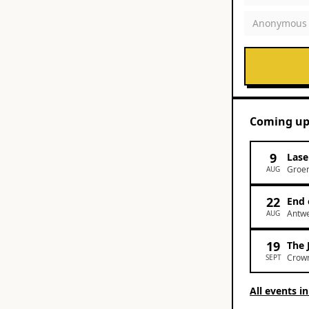
Anonymous
Coming u
9
Lase
Groen
AUG
22
End 
Antw
AUG
19
The 
Crown
SEPT
All events i