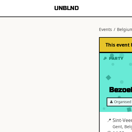
UNBLND
Events
/
Belgiu
This event 
🎉 PARTY
Bezoe
👤 Organised 
📍
Sint-Vee
Gent
,
Bel