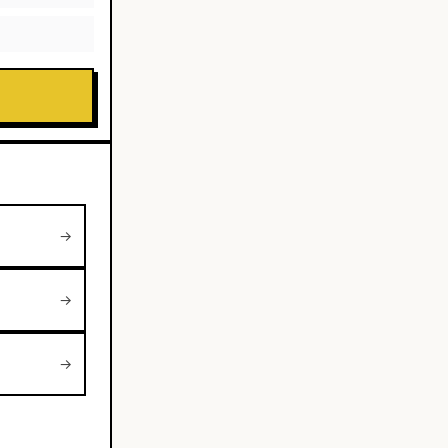
→
→
→