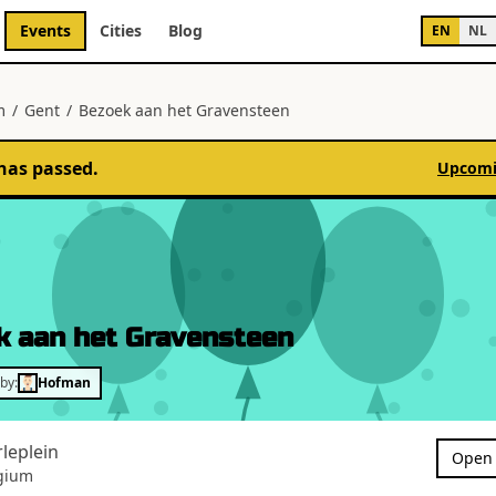
Events
Cities
Blog
EN
NL
m
/
Gent
/
Bezoek aan het Gravensteen
has passed.
Upcomi
k aan het Gravensteen
by:
Hofman
rleplein
Open 
gium