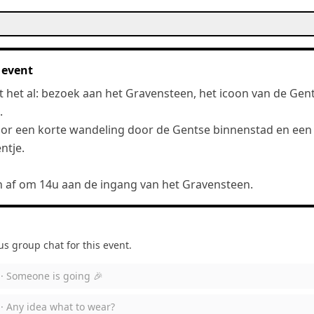
 event
gt het al: bezoek aan het Gravensteen, het icoon van de Gen
.
or een korte wandeling door de Gentse binnenstad en een
ntje.
 af om 14u aan de ingang van het Gravensteen.
 group chat for this event.
 ·
Someone is going 🎉
 ·
Any idea what to wear?