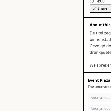
🕐
14:00
🔗 Share
About this
De titel ze
binnenstad
Gevolgd do
drankje/ete
We spreken
Event Plaza
The anonymous
Anonymous
Anonymous