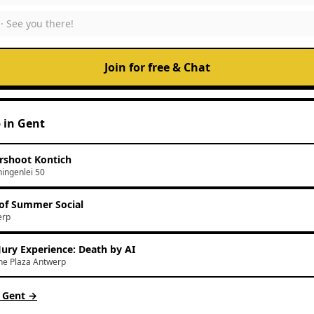
 ·
See you there!
Join for free & Chat
p
in
Gent
rshoot Kontich
ingenlei 50
of Summer Social
erp
Jury Experience: Death by AI
e Plaza Antwerp
n
Gent
→