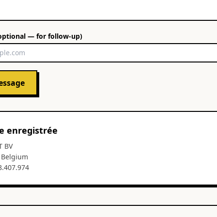
optional — for follow-up)
essage
e enregistrée
T BV
, Belgium
8.407.974