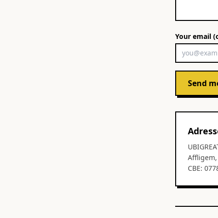
Your email (
Send m
Adress
UBIGREA
Affligem
CBE: 077