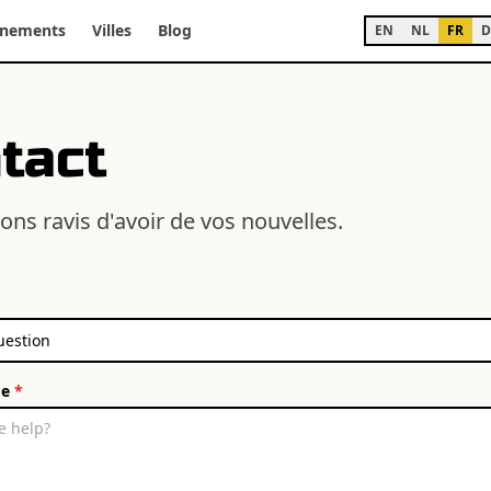
énements
Villes
Blog
EN
NL
FR
D
tact
ons ravis d'avoir de vos nouvelles.
ge
*