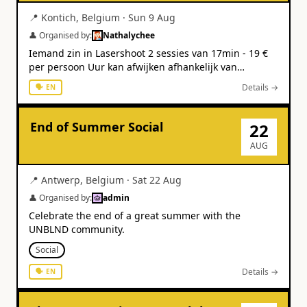
📍
Kontich
,
Belgium
·
Sun 9 Aug
👤 Organised by:
Nathalychee
Iemand zin in Lasershoot 2 sessies van 17min - 19 €
per persoon Uur kan afwijken afhankelijk van
beschikbaarheid Ten laatste 30 juni bevestigen zodat
Details →
🗣
EN
er een reservatie kan gebeuren Aansluitend kunnen
we ergens iets gaan eten 😊
End of Summer Social
22
AUG
📍
Antwerp
,
Belgium
·
Sat 22 Aug
👤 Organised by:
admin
Celebrate the end of a great summer with the
UNBLND community.
Social
Details →
🗣
EN