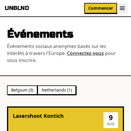
UNBLND
Commencer
Événements
Événements sociaux anonymes basés sur les
intérêts à travers l'Europe.
Connectez-vous
pour
vous inscrire.
Belgium
(
3
)
Netherlands
(
1
)
Lasershoot Kontich
9
AUG