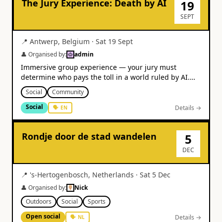
The Jury Experience: Death by AI
19
SEPT
📍
Antwerp
,
Belgium
·
Sat 19 Sept
👤 Organised by:
admin
Immersive group experience — your jury must
determine who pays the toll in a world ruled by AI.
From €31.
Social
Community
Social
Details →
🗣
EN
Rondje door de stad wandelen
5
DEC
📍
's-Hertogenbosch
,
Netherlands
·
Sat 5 Dec
👤 Organised by:
Nick
Outdoors
Social
Sports
Open social
Details →
🗣
NL