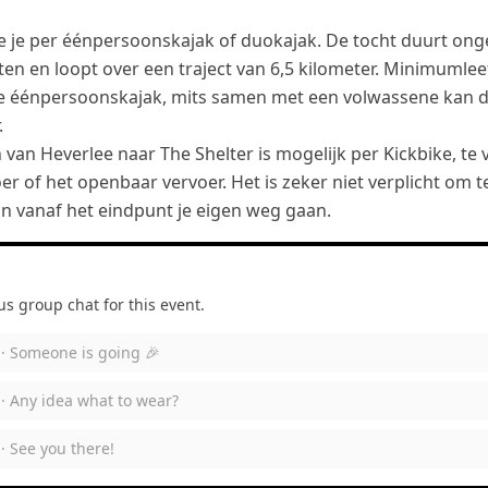
e je per éénpersoonskajak of duokajak. De tocht duurt ong
en en loopt over een traject van 6,5 kilometer. Minimumleef
de éénpersoonskajak, mits samen met een volwassene kan 
.
van Heverlee naar The Shelter is mogelijk per Kickbike, te 
er of het openbaar vervoer. Het is zeker niet verplicht om t
an vanaf het eindpunt je eigen weg gaan.
 group chat for this event.
 ·
Someone is going 🎉
 ·
Any idea what to wear?
 ·
See you there!