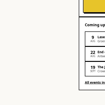
Coming u
9
Lase
Groen
AUG
22
End 
Antw
AUG
19
The 
Crown
SEPT
All events i