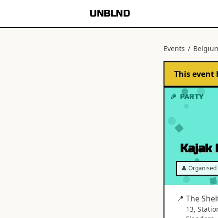
UNBLND
Events
/
Belgiu
This event 
🎉 PARTY
Kajak
👤 Organised 
📍
The Shel
13, Stati