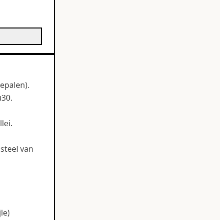
epalen).
u30.
lei.
asteel van
le)