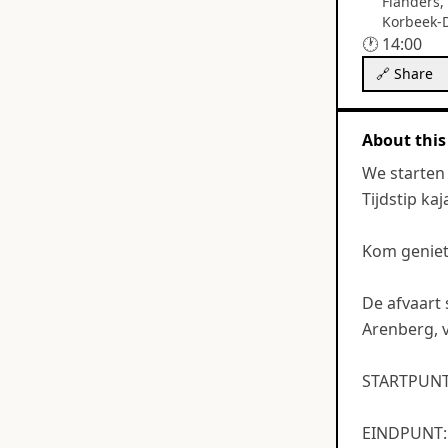
Flanders,
Korbeek-D
🕐
14:00
🔗 Share
About this
We starten 
Tijdstip ka
Kom geniete
De afvaart 
Arenberg, v
STARTPUNT: 
EINDPUNT: C