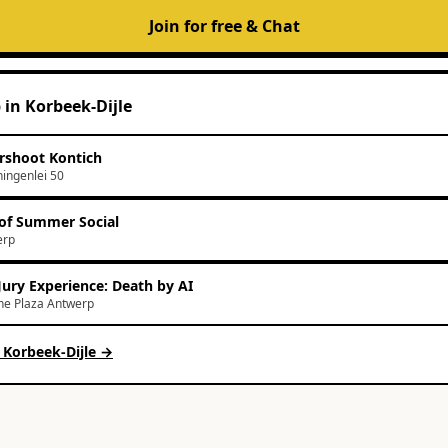
Join for free & Chat
p
in
Korbeek-Dijle
rshoot Kontich
ingenlei 50
of Summer Social
erp
Jury Experience: Death by AI
e Plaza Antwerp
n
Korbeek-Dijle
→