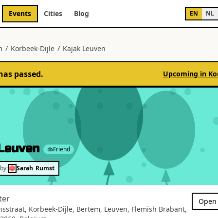
Events
Cities
Blog
EN
NL
m
/
Korbeek-Dijle
/
Kajak Leuven
has passed.
Upcoming in
Ko
 Leuven
Friend
by:
Sarah_Rumst
ter
Open 
onsstraat, Korbeek-Dijle, Bertem, Leuven, Flemish Brabant,