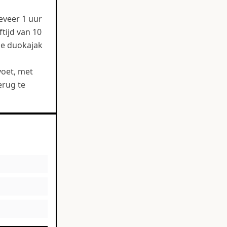
eveer 1 uur
tijd van 10
de duokajak
voet, met
erug te