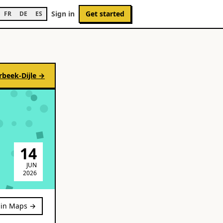
Sign in
Get started
FR
DE
ES
rbeek-Dijle
→
14
JUN
2026
in Maps →