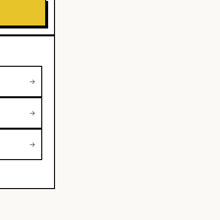
→
→
→